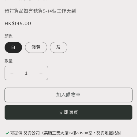
預訂貨品如冇缺貨5-14個工作天到
定
HK$199.00
價
顏色
白
淺黃
灰
數量
臘
臘
腸
腸
狗
狗
加入購物車
冷
冷
衫
衫
立即購買
數
數
量
量
減
增
可提供
葵興公司（美順工業大廈15樓A 1508室，葵興地鐵站附