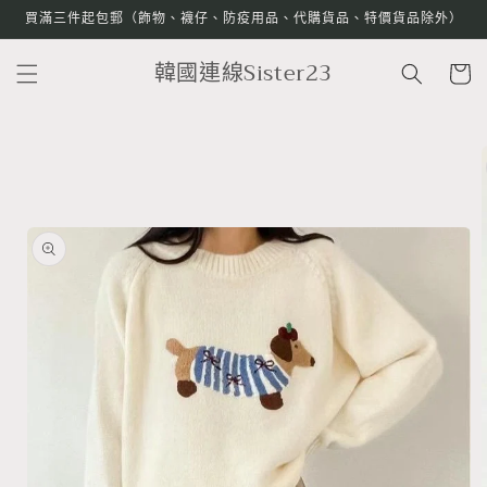
跳至內
買滿三件起包郵（飾物、襪仔、防疫用品、代購貨品、特價貨品除外）
容
購
韓國連線Sister23
物
車
略過產
品資訊