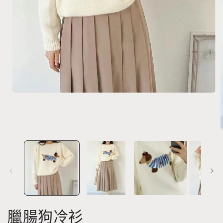
在
強
制
回
應
中
開
啟
多
媒
體
檔
臘腸狗冷衫
案
1