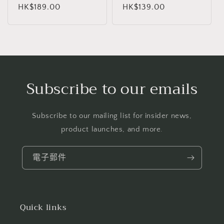
定
HK$189.00
定
HK$139.00
價
價
Subscribe to our emails
Subscribe to our mailing list for insider news,
product launches, and more.
電子郵件
Quick links