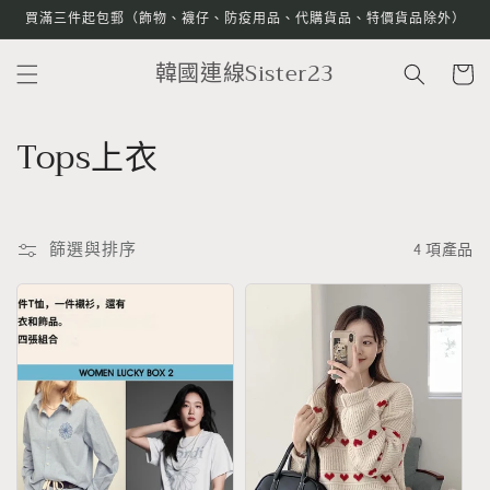
跳至內
買滿三件起包郵（飾物、襪仔、防疫用品、代購貨品、特價貨品除外）
容
購
韓國連線Sister23
物
車
商
Tops上衣
品
系
篩選與排序
4 項產品
列
: