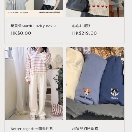
現貨💜Mardi Lucky Box 2
心心針織衫
定
HK$0.00
定
HK$219.00
價
價
Better together間條針衫
現貨💜狗仔衛衣